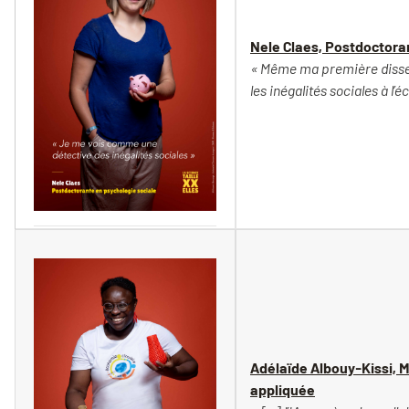
Nele Claes, Postdoctora
« Même ma première disserta
les inégalités sociales à l’éc
Vincent Moncorgé
Adélaïde Albouy-Kissi, 
appliquée