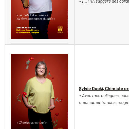
« […] l’IA suggère des coll
Vincent Moncorgé
Sylvie Ducki, Chimiste o
« Avec mes collègues, nous
médicaments, nous imagino