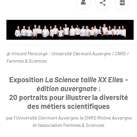
CESPAU UCA -
@ Vincent Moncorgé - Université Clermont Auvergne / CNRS /
Femmes & Sciences
Exposition
La Science taille XX Elles -
édition auvergnate
:
20 portraits pour illustrer la diversité
des métiers scientifiques
par l’Université Clermont Auvergne, le CNRS Rhône Auvergne
et l’association Femmes & Sciences