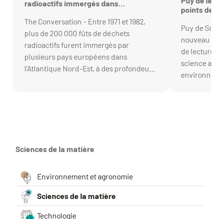
Puy de lect
radioactifs immergés dans
points de 
l’Atlantique dans les années 1970 et
The Conversation - Entre 1971 et 1982,
1980 ? Les débuts de réponse d’une
Puy de Sci
expédition scientifique
plus de 200 000 fûts de déchets
nouveau re
radioactifs furent immergés par
de lecture. 
plusieurs pays européens dans
science aut
l’Atlantique Nord-Est, à des profondeurs
environneme
atteignant plus de 4 700 mètres. La
aura pour to
localisation exacte de ces barils et
curiosités
surtout leurs impacts possibles sur
l’environnement des grands fonds
restaient à ce jour largement inconnus
depuis des études des années 1980.
Sciences de la matière
Environnement et agronomie
Sciences de la matière
Technologie