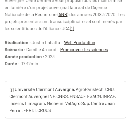
Auvergne. Cette dernière vous propose tous les mois la mise
en lumière d’un projet auvergnat lauréat de l’Agence
Nationale de la Recherche (
ANR
) des années 2018 à 2020. Les
projets présentés sont transdisciplinaires et sont menés par
les scientifiques de l’Alliance UCA
[1]
.
Réalisation
:
Justin Labattu -
Well Production
Scénario
: Camille Arnaud -
Promouvoir les sciences
Année production
: 2023
Durée
: 07:12min
Université Clermont Auvergne, AgroParisTech, CHU,
[1]
Clermont Auvergne INP, CNRS, ENSACF, ESACM, INRAE,
Inserm, Limagrain, Michelin, VetAgro Sup, Centre Jean
Perrin, FERDI, CROUS.