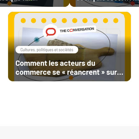
ancière se
la collecte de leu
santé
Cultures, politiques et sociétés
Comment les acteurs du
commerce se « réancrent » sur
le territoire