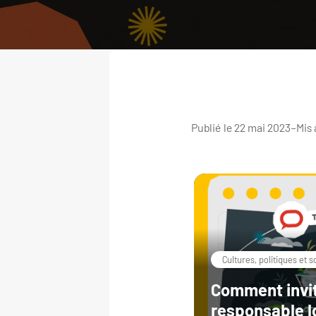
Publié le 22 mai 2023
–
Mis 
Cultures, politiques et 
Comment invi
responsable l