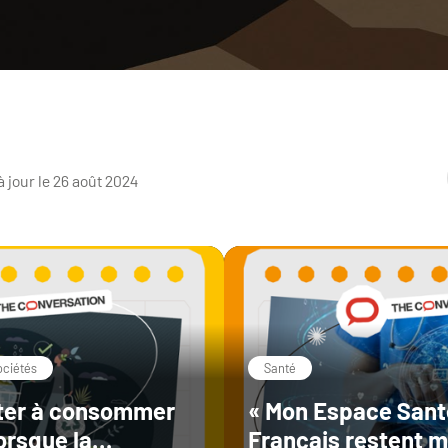
à jour le 26 août 2024
sociétés
Santé
ter à consommer
« Mon Espace Santé
orsque la
Français restent m