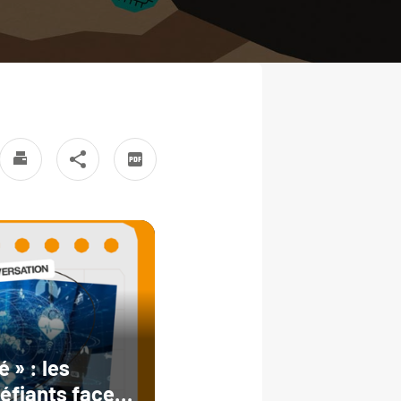
 » : les
éfiants face à