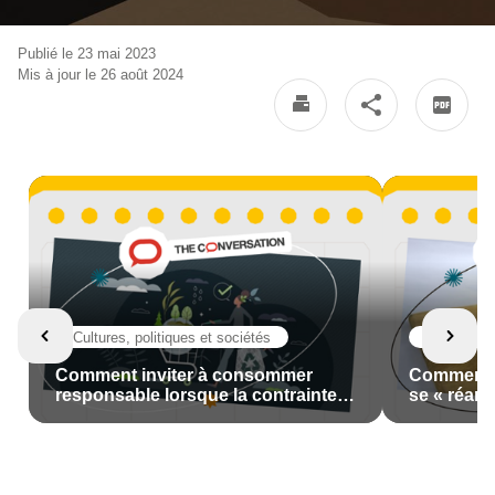
Publié le 23 mai 2023
Mis à jour le 26 août 2024
Cultures, politiques et sociétés
Cultures, p
Comment inviter à consommer
Comment l
responsable lorsque la contrainte
se « réancr
financière se resserre ?