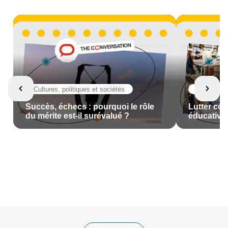
Cultures, politiques et sociétés
Cultures, p
Succès, échecs : pourquoi le rôle
Lutter con
du mérite est-il surévalué ?
éducatives
et/ou sur 