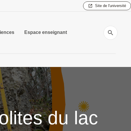
Site de l'université
Recherche
iences
Espace enseignant
olites du lac